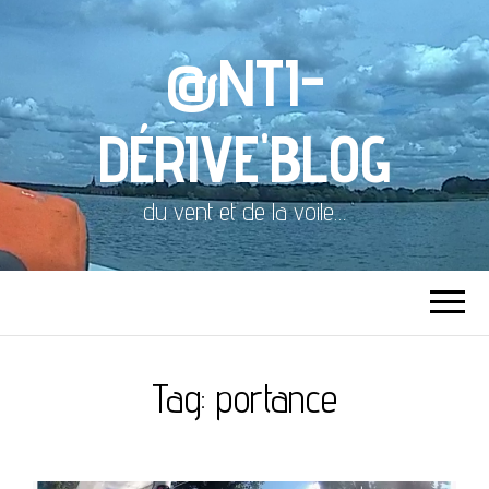
@NTI-
DÉRIVE'BLOG
du vent et de la voile…
Tag:
portance