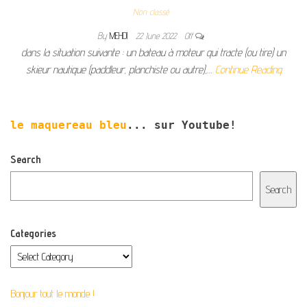
Non classé
By
MEHDI
22 June 2022
Off
dans la situation suivante : un bateau à moteur qui tracte (ou tire) un
skieur nautique (paddleur, planchiste ou autre),…
Continue Reading
le maquereau bleu
... sur Youtube!
Search
Search
Categories
Bonjour tout le monde !