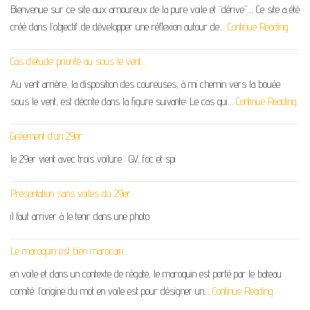
Bienvenue sur ce site aux amoureux de la pure voile et “dérive”… Ce site a été
créé dans l’objectif de développer une réflexion autour de…
Continue Reading
Cas d’étude: priorité au sous le vent…
Au vent arrière, la disposition des coureuses, à mi chemin vers la bouée
sous le vent, est décrite dans la figure suivante: Le cas qui…
Continue Reading
Gréement d’un 29er
le 29er vient avec trois voilure : GV, foc et spi
Présentation sans voiles du 29er
il faut arriver à le tenir dans une photo
Le maroquin est bien marocain…
en voile et dans un contexte de régate, le maroquin est porté par le bateau
comité: l’origine du mot en voile est pour désigner un…
Continue Reading