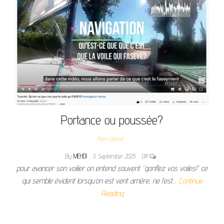
Portance ou poussée?
Non classé
By
MEHDI
5 September 2025
Off
pour avancer son voilier on entend souvent “gonflez vos voiles!” ce
qui semble évident lorsqu’on est vent arrière, ne l’est…
Continue
Reading