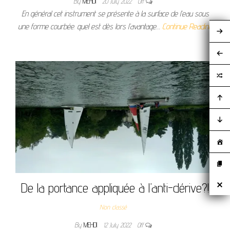
By
MEHDI
20 July 2022
Off
En général cet instrument se présente à la surface de l’eau sous
une forme courbée. quel est dès lors l’avantage…
Continue Reading
De la portance appliquée à l’anti-dérive?!
Non classé
By
MEHDI
12 July 2022
Off