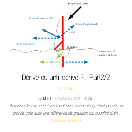
Dérive ou anti-dérive ?… Part2/2
Non classé
By
MEHDI
3 September 2025
Off
Actionner la voile Précédemment nous avons vu qu’étant bordée, la
grande voile subit une différence de pression (ou quantité d’air)…
Continue Reading