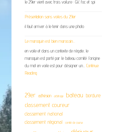
le 29er vient avec trois voilure : GV, foc et spi
Présentation sans voiles du 29er
il faut arriver à le tenir dans une photo
Le maroquin est bien marocain…
en voile et dans un contexte de régate, le
maroquin est porté par le bateau comité: l’origine
du mot en voile est pour désigner un…
Continue
Reading
29er
bateau
bordure
adhésion
arbitrage
classement coureur
classement national
classement régional
comité de course