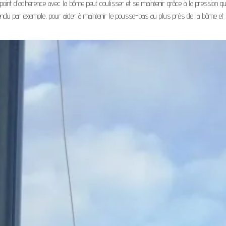
point d’adhérence avec la bôme peut coulisser et se maintenir grâce à la pression qu
tendu par exemple, pour aider à maintenir le pousse-bas au plus près de la bôme et