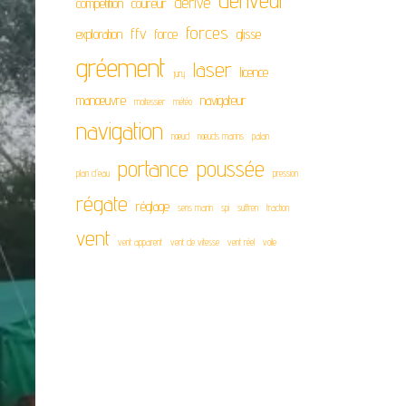
dériveur
dérive
compétition
coureur
forces
ffv
exploration
force
glisse
gréement
laser
licence
jury
manœuvre
navigateur
moitessier
météo
navigation
nœud
nœuds marins
palan
portance
poussée
plan d'eau
pression
régate
réglage
sens marin
spi
suffren
traction
vent
vent apparent
vent de vitesse
vent réel
voile