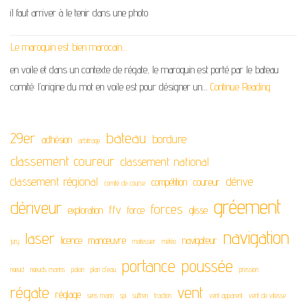
il faut arriver à le tenir dans une photo
Le maroquin est bien marocain…
en voile et dans un contexte de régate, le maroquin est porté par le bateau
comité: l’origine du mot en voile est pour désigner un…
Continue Reading
29er
bateau
bordure
adhésion
arbitrage
classement coureur
classement national
classement régional
dérive
compétition
coureur
comité de course
gréement
dériveur
forces
ffv
exploration
force
glisse
navigation
laser
licence
manœuvre
navigateur
jury
moitessier
météo
portance
poussée
nœud
nœuds marins
palan
plan d'eau
pression
régate
vent
réglage
sens marin
spi
suffren
traction
vent apparent
vent de vitesse