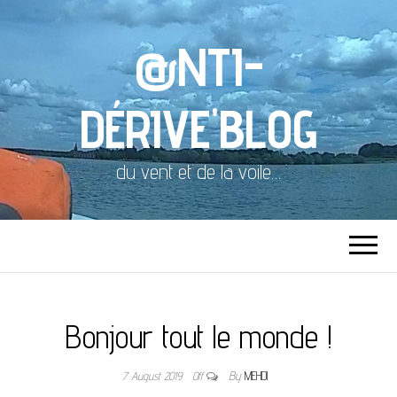
@NTI-
DÉRIVE'BLOG
du vent et de la voile…
Bonjour tout le monde !
7 August 2019
Off
By
MEHDI