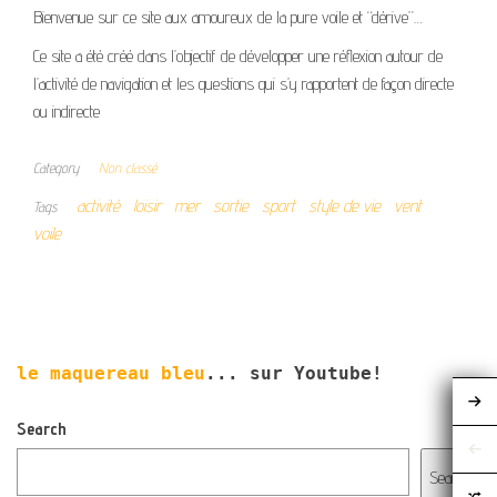
Bienvenue sur ce site aux amoureux de la pure voile et “dérive”…
Ce site a été créé dans l’objectif de développer une réflexion autour de
l’activité de navigation et les questions qui s’y rapportent de façon directe
ou indirecte
Category
Non classé
activité
loisir
mer
sortie
sport
style de vie
vent
Tags
voile
le maquereau bleu
... sur Youtube!
Search
Search