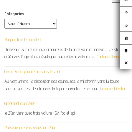
Categories
Bonjour tout le monde !
Bienvenue sur ce site aux amoureux de la pure voile et “dérive”… Ce site a été
créé dans l’objectif de développer une réflexion autour de…
Continue Reading
Cas d’étude: priorité au sous le vent…
Au vent arrière, la disposition des coureuses, à mi chemin vers la bouée
sous le vent, est décrite dans la figure suivante: Le cas qui…
Continue Reading
Gréement d’un 29er
le 29er vient avec trois voilure : GV, foc et spi
Présentation sans voiles du 29er