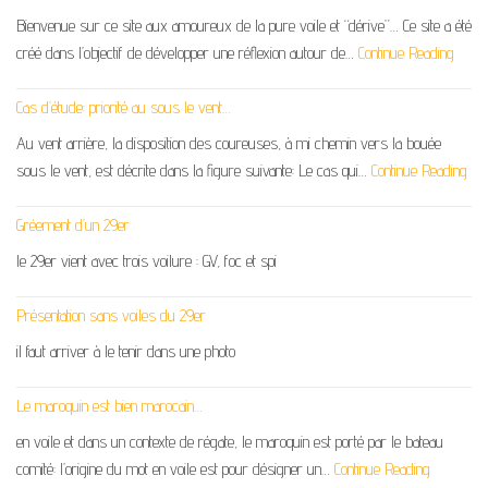
Bienvenue sur ce site aux amoureux de la pure voile et “dérive”… Ce site a été
créé dans l’objectif de développer une réflexion autour de…
Continue Reading
Cas d’étude: priorité au sous le vent…
Au vent arrière, la disposition des coureuses, à mi chemin vers la bouée
sous le vent, est décrite dans la figure suivante: Le cas qui…
Continue Reading
Gréement d’un 29er
le 29er vient avec trois voilure : GV, foc et spi
Présentation sans voiles du 29er
il faut arriver à le tenir dans une photo
Le maroquin est bien marocain…
en voile et dans un contexte de régate, le maroquin est porté par le bateau
comité: l’origine du mot en voile est pour désigner un…
Continue Reading