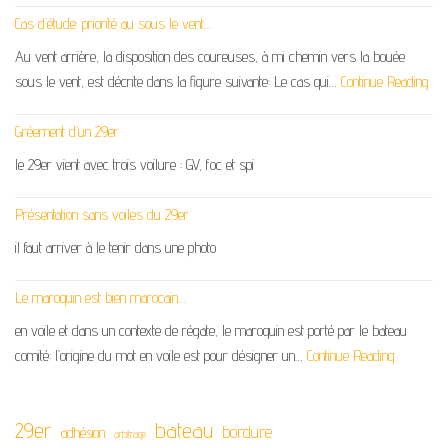
Cas d’étude: priorité au sous le vent…
Au vent arrière, la disposition des coureuses, à mi chemin vers la bouée
sous le vent, est décrite dans la figure suivante: Le cas qui…
Continue Reading
Gréement d’un 29er
le 29er vient avec trois voilure : GV, foc et spi
Présentation sans voiles du 29er
il faut arriver à le tenir dans une photo
Le maroquin est bien marocain…
en voile et dans un contexte de régate, le maroquin est porté par le bateau
comité: l’origine du mot en voile est pour désigner un…
Continue Reading
29er
bateau
bordure
adhésion
arbitrage