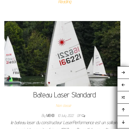
Reading
Bateau Laser Standard
Non classé
By
MEHDI
10 July 2022
Off
le bateau laser du constructeur LaserPerformance est un solitaire