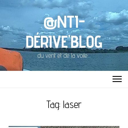
@NTI-
DÉRIVE'BLOG
du vent et de la voile…
Tag:
laser