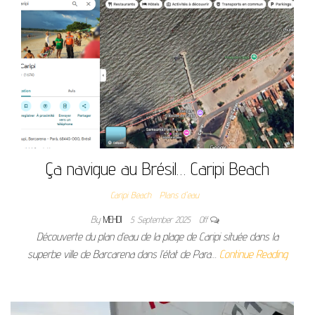
Ça navigue au Brésil… Caripi Beach
Caripi Beach
Plans d'eau
By
MEHDI
5 September 2025
Off
Découverte du plan d’eau de la plage de Caripi située dans la
superbe ville de Barcarena dans l’état de Para…
Continue Reading