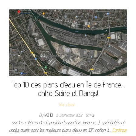
Top 10 des plans d’eau en Île de France…
entre Seine et Etangs!
Non classé
By
MEHDI
3 September 2022
Off
sur les critères de disposition (superficie, largeur,…), spécificités et
accès quels sont les meilleurs plans d’eau en IDF, notion à…
Continue