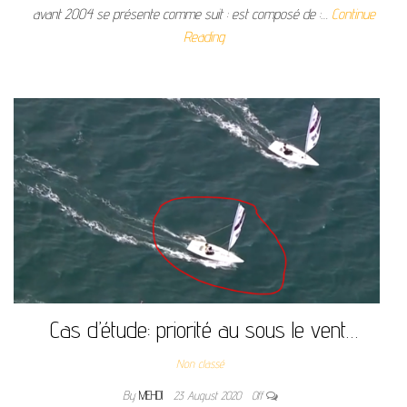
avant 2004 se présente comme suit : est composé de :…
Continue
Reading
Cas d’étude: priorité au sous le vent…
Non classé
By
MEHDI
23 August 2020
Off