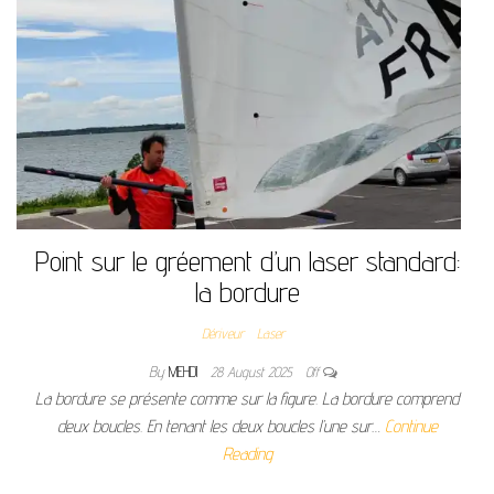
Point sur le gréement d’un laser standard:
la bordure
Dériveur
Laser
By
MEHDI
28 August 2025
Off
La bordure se présente comme sur la figure. La bordure comprend
deux boucles. En tenant les deux boucles l’une sur…
Continue
Reading