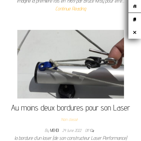
imaginé la première fois en 1969 par Bruce Kirby pour être…
Continue Reading
Au moins deux bordures pour son Laser
Non classé
By
MEHDI
24 June 2022
Off
la bordure d’un laser (de son constructeur Laser Performance)