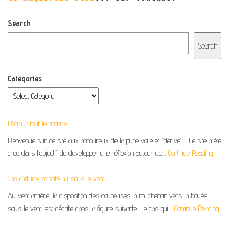
Search
Search
Categories
Bonjour tout le monde !
Bienvenue sur ce site aux amoureux de la pure voile et “dérive”… Ce site a été
créé dans l’objectif de développer une réflexion autour de…
Continue Reading
Cas d’étude: priorité au sous le vent…
Au vent arrière, la disposition des coureuses, à mi chemin vers la bouée
sous le vent, est décrite dans la figure suivante: Le cas qui…
Continue Reading