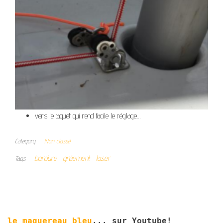
vers le taquet qui rend facile le réglage…
Category
Non classé
bordure
gréement
laser
Tags
le maquereau bleu
... sur Youtube!