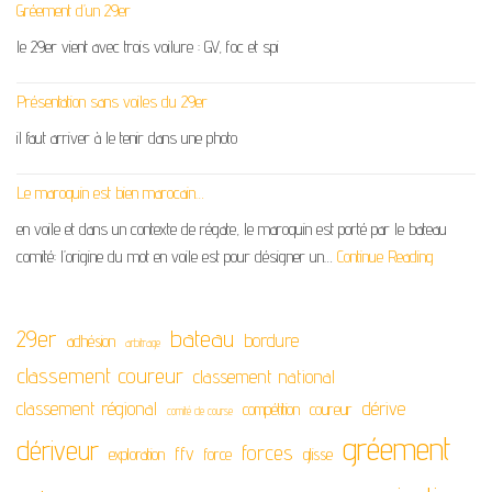
Gréement d’un 29er
le 29er vient avec trois voilure : GV, foc et spi
Présentation sans voiles du 29er
il faut arriver à le tenir dans une photo
Le maroquin est bien marocain…
en voile et dans un contexte de régate, le maroquin est porté par le bateau
comité: l’origine du mot en voile est pour désigner un…
Continue Reading
29er
bateau
bordure
adhésion
arbitrage
classement coureur
classement national
classement régional
dérive
compétition
coureur
comité de course
gréement
dériveur
forces
ffv
exploration
force
glisse