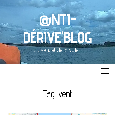
@NTI-
DÉRIVE'BLOG
du vent et de la voile…
Tag:
vent