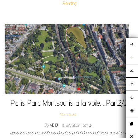
Reading
Paris Parc Montsouris à la voile… Part2/2
Non classé
By
MEHDI
16 July 2022
Off
dans les même conditions décrites précédemment: vent à 5 kt est-