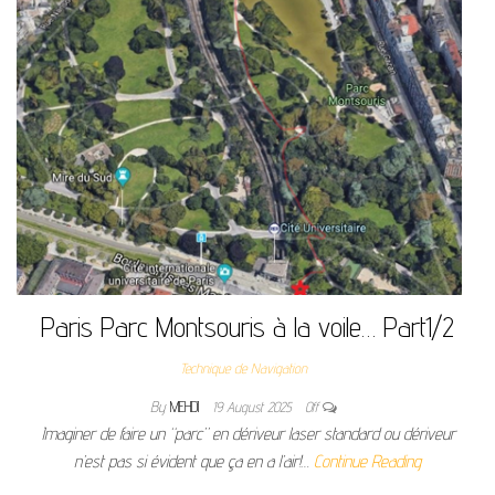
Paris Parc Montsouris à la voile… Part1/2
Technique de Navigation
By
MEHDI
19 August 2025
Off
Imaginer de faire un “parc” en dériveur laser standard ou dériveur
n’est pas si évident que ça en a l’air!…
Continue Reading