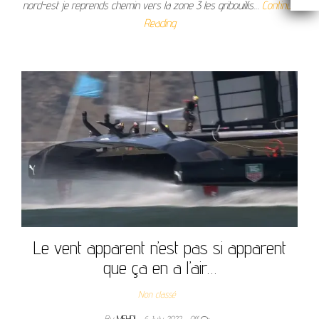
nord-est je reprends chemin vers la zone 3 les gribouillis…
Continue
Reading
Le vent apparent n’est pas si apparent
que ça en a l’air…
Non classé
By
MEHDI
6 July 2022
Off