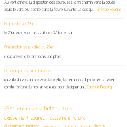
Au vent arrière, la disposition des coureuses, à mi chemin vers la bouée
sous le vent, est décrite dans la figure suivante: Le cas qui…
Continue Reading
Gréement d’un 29er
le 29er vient avec trois voilure : GV, foc et spi
Présentation sans voiles du 29er
il faut arriver à le tenir dans une photo
Le maroquin est bien marocain…
en voile et dans un contexte de régate, le maroquin est porté par le bateau
comité: l’origine du mot en voile est pour désigner un…
Continue Reading
29er
bateau
bordure
adhésion
arbitrage
classement coureur
classement national
classement régional
dérive
compétition
coureur
comité de course