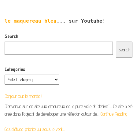
le maquereau bleu
... sur Youtube!
Search
Search
Categories
Bonjour tout le monde !
Bienvenue sur ce site aux amoureux de la pure voile et “dérive”… Ce site a été
créé dans l’objectif de développer une réflexion autour de…
Continue Reading
Cas d’étude: priorité au sous le vent…