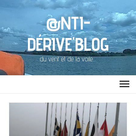
@NTI-
DÉRIVE'BLOG
du vent et de la voile…