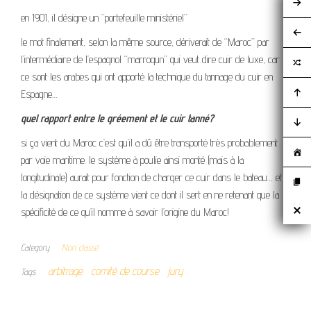
en 1901, il désigne un “portefeuille ministériel”
le mot finalement, selon la même source, dériverait de “Maroc” par
l’intermédiaire de l’espagnol “marroqun” qui veut dire cuir de luxe, car
ce sont les arabes qui ont apporté la technique du tannage du cuir en
Espagne…
quel rapport entre le gréement et le cuir tanné?
si ça vient du Maroc c’est qu’il a dû être transporté très probablement
par voie maritime. le système à poulie ainsi monté (mais à la
longitudinale) aurait pour fonction de charger ce cuir dans le bateau… et
la désignation de ce système vient ce dont il sert en ne retenant que la
spécificité de ce qu’il nomme à savoir l’origine du Maroc!
Category
Non classé
arbitrage
comité de course
jury
Tags