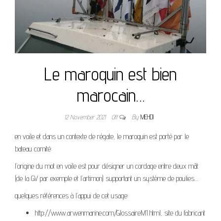
Le maroquin est bien
marocain…
12 November 2021
Off
By
MEHDI
en voile et dans un contexte de régate, le maroquin est porté par le
bateau comité:
l’origine du mot en voile est pour désigner un cordage entre deux mât
(de la GV par exemple et l’artimon) supportant un système de poulies…
quelques références à l’appui de cet usage:
http://www.arwenmarine.com/GlossaireM1.html, site du fabricant