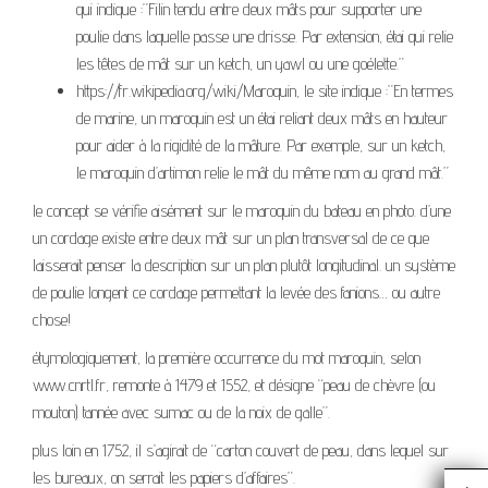
qui indique :”Filin tendu entre deux mâts pour supporter une
poulie dans laquelle passe une drisse. Par extension, étai qui relie
les têtes de mât sur un ketch, un yawl ou une goélette.”
https://fr.wikipedia.org/wiki/Maroquin, le site indique :”En termes
de marine, un maroquin est un étai reliant deux mâts en hauteur
pour aider à la rigidité de la mâture. Par exemple, sur un ketch,
le maroquin d’artimon relie le mât du même nom au grand mât.”
le concept se vérifie aisément sur le maroquin du bateau en photo. d’une
un cordage existe entre deux mât sur un plan transversal de ce que
laisserait penser la description sur un plan plutôt longitudinal. un système
de poulie longent ce cordage permettant la levée des fanions… ou autre
chose!
étymologiquement, la première occurrence du mot maroquin, selon
www.cnrtl.fr, remonte à 1479 et 1552, et désigne “peau de chèvre (ou
mouton) tannée avec sumac ou de la noix de galle”.
plus loin en 1752, il s’agirait de “carton couvert de peau, dans lequel sur
les bureaux, on serrait les papiers d’affaires”.