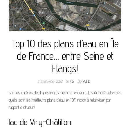
Top 10 des plans d’eau en Île
de France… entre Seine et
Etangs!
3 September 2022
Off
By
MEHDI
sur les critères de disposition (superficie, largeur,…), spécificités et accès
quels sont les meilleurs plans d’eau en IDF, notion à relativiser par
rapport à chacun!
lac de Viry-Châtillon