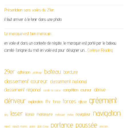
Présentation sans voiles du 29er
il faut arriver à le tenir dans une photo
Le maroquin est bien marocain…
en voile et dans un contexte de régate, le maroquin est porté par le bateau
comité: l’origine du mot en voile est pour désigner un…
Continue Reading
29er
bateau
bordure
adhésion
arbitrage
classement coureur
classement national
classement régional
dérive
compétition
coureur
comité de course
gréement
dériveur
forces
ffv
exploration
force
glisse
navigation
laser
licence
manœuvre
navigateur
jury
moitessier
météo
portance
poussée
nœud
nœuds marins
palan
plan d'eau
pression