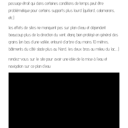
passage étroit qui dans certaines conditions de temps peut être
problématique pour certains supports plus lourd (quillard, catamarans,
etc.)
les effets de sites ne manquent pas sur plan d’eau et dépendent
beaucoup plus de la direction du vent, étang bien protégé en général des
grains (en bas d’une vallée, entouré d’arbre d’au moins 10 mètres,
bâtiments du côté stade plus au Nord, les deux bras au milieu du lac,…)
rendez-vous sur le site pour avoir une idée de la mise à l’eau et
navigation sur ce plan d’eau: