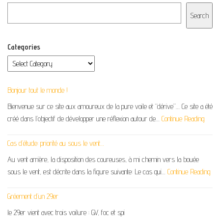
Search
Categories
Bonjour tout le monde !
Bienvenue sur ce site aux amoureux de la pure voile et “dérive”… Ce site a été
créé dans l’objectif de développer une réflexion autour de…
Continue Reading
Cas d’étude: priorité au sous le vent…
Au vent arrière, la disposition des coureuses, à mi chemin vers la bouée
sous le vent, est décrite dans la figure suivante: Le cas qui…
Continue Reading
Gréement d’un 29er
le 29er vient avec trois voilure : GV, foc et spi