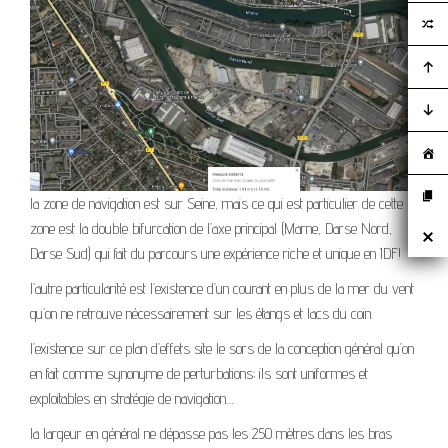
la zone de navigation est sur Seine, mais ce qui est particulier de cette
zone est la double bifurcation de l’axe principal (Marne, Darse Nord,
Darse Sud) qui fait du parcours une expérience riche et unique en IDF!
l’autre particularité est l’existence d’un courant en plus de la mer du vent
qu’on ne retrouve nécessairement sur les étangs et lacs du coin.
l’existence sur ce plan d’effets site le sors de la conception général qu’on
en fait comme synonyme de perturbations; ils sont uniformes et
exploitables en stratégie de navigation…
la largeur en général ne dépasse pas les 250 mètres dans les bras