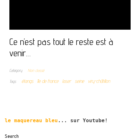
Ce n’est pas tout le reste est à
venir…
Category
Non classé
étangs
île de france
laser
seine
viry-châtillon
Tags
le maquereau bleu
... sur Youtube!
Search