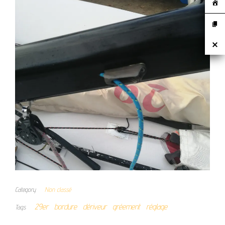
Category
Non classé
29er
bordure
dériveur
gréement
réglage
Tags