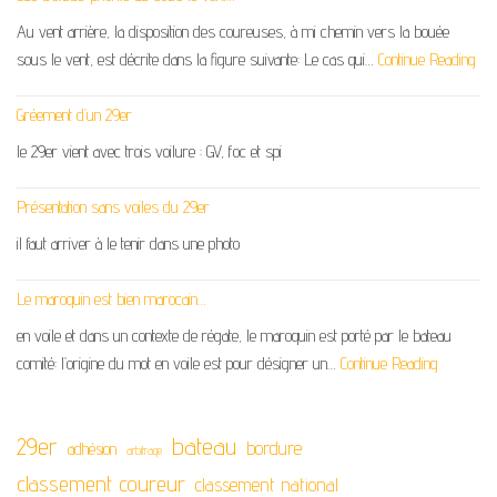
Au vent arrière, la disposition des coureuses, à mi chemin vers la bouée
sous le vent, est décrite dans la figure suivante: Le cas qui…
Continue Reading
Gréement d’un 29er
le 29er vient avec trois voilure : GV, foc et spi
Présentation sans voiles du 29er
il faut arriver à le tenir dans une photo
Le maroquin est bien marocain…
en voile et dans un contexte de régate, le maroquin est porté par le bateau
comité: l’origine du mot en voile est pour désigner un…
Continue Reading
29er
bateau
bordure
adhésion
arbitrage
classement coureur
classement national