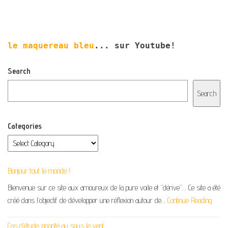
le maquereau bleu
... sur Youtube!
Search
Search
Categories
Bonjour tout le monde !
Bienvenue sur ce site aux amoureux de la pure voile et “dérive”… Ce site a été
créé dans l’objectif de développer une réflexion autour de…
Continue Reading
Cas d’étude: priorité au sous le vent…