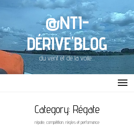
@NTI-
DÉRIVE'BLOG
du vent et de la voile…
Category:
Régate
répate, compétition, règles et perfomance