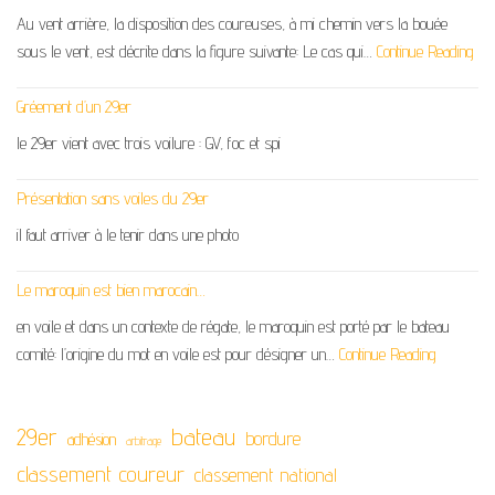
Au vent arrière, la disposition des coureuses, à mi chemin vers la bouée
sous le vent, est décrite dans la figure suivante: Le cas qui…
Continue Reading
Gréement d’un 29er
le 29er vient avec trois voilure : GV, foc et spi
Présentation sans voiles du 29er
il faut arriver à le tenir dans une photo
Le maroquin est bien marocain…
en voile et dans un contexte de régate, le maroquin est porté par le bateau
comité: l’origine du mot en voile est pour désigner un…
Continue Reading
29er
bateau
bordure
adhésion
arbitrage
classement coureur
classement national