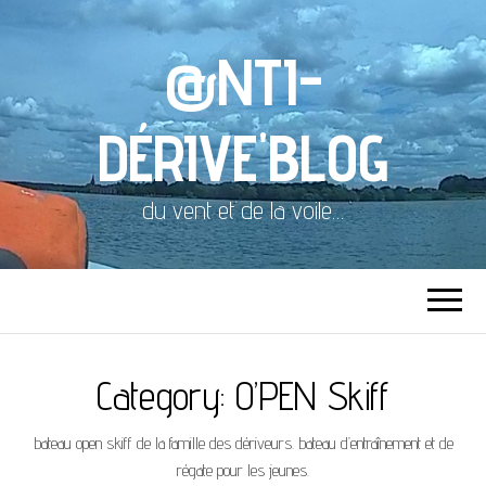
@NTI-
DÉRIVE'BLOG
du vent et de la voile…
Category:
O’PEN Skiff
bateau open skiff de la famille des dériveurs. bateau d’entraînement et de
régate pour les jeunes.