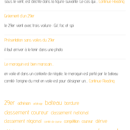
sous le vent, est décrite dans la figure suivante: Le cas qui…
Continue Reading
Gréement d’un 29er
le 29er vient avec trois voilure : GV, foc et spi
Présentation sans voiles du 29er
il faut arriver à le tenir dans une photo
Le maroquin est bien marocain…
en voile et dans un contexte de régate, le maroquin est porté par le bateau
comité: l’origine du mot en voile est pour désigner un…
Continue Reading
29er
bateau
bordure
adhésion
arbitrage
classement coureur
classement national
classement régional
dérive
compétition
coureur
comité de course