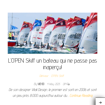
L’O’PEN Skiff un bateau qui ne passe pas
inaperçu!
Dériveur
O'PEN Skiff
By
MEHDI
4 May 2025
Off
De son designer Vitali Design, le premier est sorti en 2006 et sont
un peu près 8.000 aujourd’hui autour du…
Continue Reading