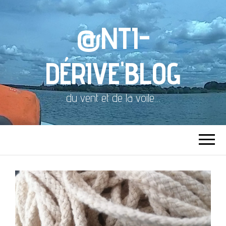
@NTI-
DÉRIVE'BLOG
du vent et de la voile…