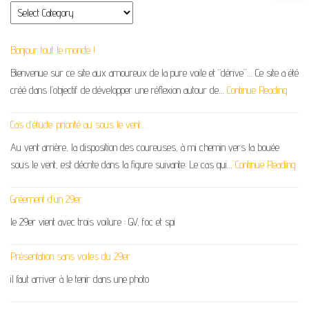
Bonjour tout le monde !
Bienvenue sur ce site aux amoureux de la pure voile et “dérive”… Ce site a été
créé dans l’objectif de développer une réflexion autour de…
Continue Reading
Cas d’étude: priorité au sous le vent…
Au vent arrière, la disposition des coureuses, à mi chemin vers la bouée
sous le vent, est décrite dans la figure suivante: Le cas qui…
Continue Reading
Gréement d’un 29er
le 29er vient avec trois voilure : GV, foc et spi
Présentation sans voiles du 29er
il faut arriver à le tenir dans une photo