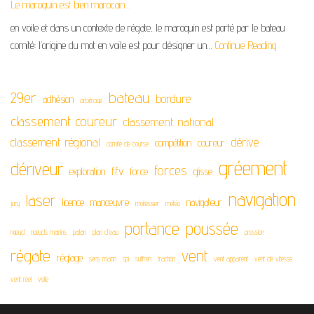
Le maroquin est bien marocain…
en voile et dans un contexte de régate, le maroquin est porté par le bateau
comité: l’origine du mot en voile est pour désigner un…
Continue Reading
29er
bateau
bordure
adhésion
arbitrage
classement coureur
classement national
classement régional
dérive
compétition
coureur
comité de course
gréement
dériveur
forces
ffv
exploration
force
glisse
navigation
laser
licence
manœuvre
navigateur
jury
moitessier
météo
portance
poussée
nœud
nœuds marins
palan
plan d'eau
pression
régate
vent
réglage
sens marin
spi
suffren
traction
vent apparent
vent de vitesse
vent réel
voile