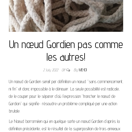
Un nœud Gordien pas comme
les autres!
2 July 2022
Off
By
MEHDI
Un nœud de Gordien serait par définition un nœud “sans commencement,
ni fin” et donc impossible à le dénouer. La seule possibilité est radicale,
de le couper pour le séparer d’où l’expression “trancher le nœud de
Gordion” qui signifie : résoudre un problème compliqué par une action
brutale.
Le Nœud borroméen qui en quelque sorte un nœud Gordien d’après la
définition précédente, est le résultat de la superposition de trois anneaux